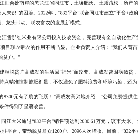
江汇合处南岸的黑龙江省同江市，土壤肥沃、土质疏松，所产
未识”的困境。2022年，“832平台”联合同江市建立“平台+
引领、龙头带动、联农富农的发展新模式。
黑龙江雪那红米业有限公司投入技改资金，完善现有全自动化生产线
项目联农带农的作用不断凸显。企业负责人介绍：“我们从育
脱贫户。”
建档脱贫户高成发的生活因“福米”而改变。高成发曾因病致贫，
特点精准控制施肥剂量，不仅避免了肥料浪费和环境污染，还为
前的8300元有了质的飞跃！”高成发高兴地介绍：“公司免费提
条件得到了显著改善。”
，同江大米通过“832平台”销售额达到2080.61万元，该市
平台，带动脱贫群众1200户、2096人次增收。目前，“832