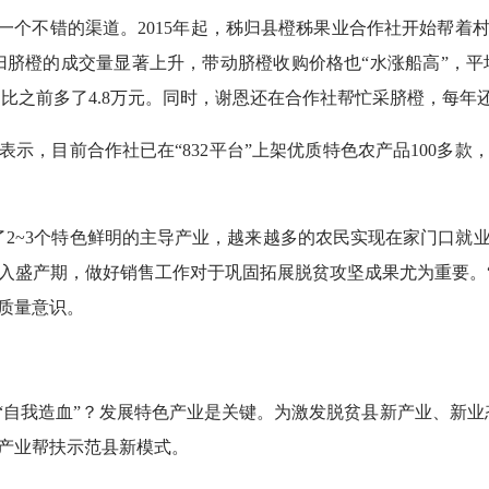
是一个不错的渠道。2015年起，秭归县橙秭果业合作社开始帮着
秭归脐橙的成交量显著上升，带动脐橙收购价格也“水涨船高”，平
元，比之前多了4.8万元。同时，谢恩还在合作社帮忙采脐橙，每年还
示，目前合作社已在“832平台”上架优质特色农产品100多
成了2~3个特色鲜明的主导产业，越来越多的农民实现在家门口就
盛产期，做好销售工作对于巩固拓展脱贫攻坚成果尤为重要。“8
质量意识。
“自我造血”？发展特色产业是关键。为激发脱贫县新产业、新业态
的产业帮扶示范县新模式。