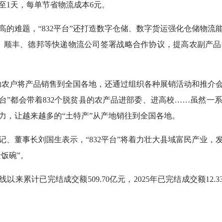
至1天，每单节省物流成本6元。
的难题，“832平台”还打造数字仓储、数字货运强化仓储物流能
京东、顺丰、德邦等快递物流公司签署战略合作协议，提高农副产
径帮助农户将产品销售到全国各地，还通过组织各种展销活动和推介
平台”都会带着832个脱贫县的农产品进部委、进高校……虽然
力，让越来越多的“土特产”从产地销往到全国各地。
记、董事长刘国生表示，“832平台”将着力壮大县域富民产业，
饭碗”。
”上线以来累计已完结成交额509.70亿元，2025年已完结成交额12