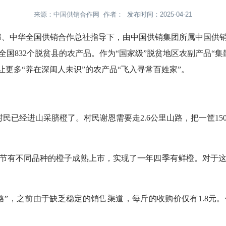
来源：中国供销合作网 作者： 发布时间：2025-04-21
农村部、中华全国供销合作总社指导下，由中国供销集团所属中国供
国832个脱贫县的农产品。作为“国家级”脱贫地区农副产品“
让更多“养在深闺人未识”的农产品“飞入寻常百姓家”。
民已经进山采脐橙了。村民谢恩需要走2.6公里山路，把一筐1
节有不同品种的橙子成熟上市，实现了一年四季有鲜橙。对于
路”，之前由于缺乏稳定的销售渠道，每斤的收购价仅有1.8元