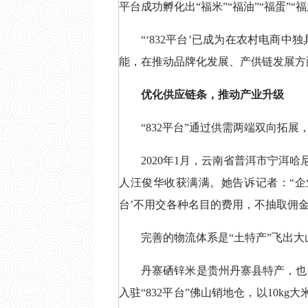
平台成功孵化出“福米”“福油”“福蛋”
“‘832平台’已成为在农村电
能，在推动品牌化发展、产供链发展方
优化供应链条，推动产业升级
“832平台”通过供需两端双向拓
2020年1月，云南省普洱市宁洱哈
人汪俊华收获满满。她告诉记者：“企业
台’不用交各种名目的费用，不抽取佣
完善的物流体系是“土特产”飞出大
丹寨硒锌米是贵州丹寨县特产，也
入驻“832平台”佛山销地仓，以10