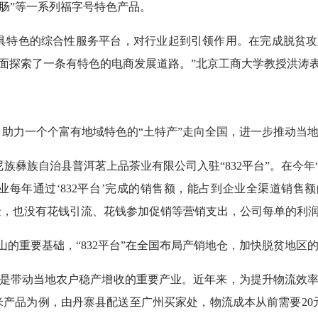
“福肠”等一系列福字号特色产品。
商中独具特色的综合性服务平台，对行业起到引领作用。在完成脱贫
面探索了一条有特色的电商发展道路。”北京工商大学教授洪涛
展，助力一个个富有地域特色的“土特产”走向全国，进一步推动当
尼族彝族自治县普洱茗上品茶业有限公司入驻“832平台”。在今年
每年通过‘832平台’完成的销售额，能占到企业全渠道销售额
金，也没有花钱引流、花钱参加促销等营销支出，公司每单的利润
山的重要基础，“832平台”在全国布局产销地仓，加快脱贫地区
是带动当地农户稳产增收的重要产业。近年来，为提升物流效
kg大米产品为例，由丹寨县配送至广州买家处，物流成本从前需要2