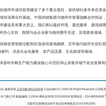
在德州市成功投资建设了多个重点项目，省供销社多年来在资
域有深厚合作基础。中国供销集团与德州市签署战略合作协议
市建设具有重大意义。我们将以最好环境、最优服务、最强保
州关心支持，期望与会企业家与德州携手共进，实现更多领域、
供销农资智能仓配和应急保供基地揭牌。庄学能与副市长邵红
现场签约，涉及社会化服务、农产品流通、文化旅游等领域。
津县吨半粮生产能力建设核心示范区和山东鲁供瑞宁农业发展有
合社 版权所有
辽ICP备19014193号
Copyright (C) 2004 All Rright Reserved 
12号 邮政编码: 110044 网站识别号2101000036 联系电话：024-88556990
沈阳市互联网违法和不良信息举报电话:024-67951005