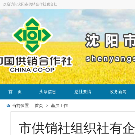
欢迎访问沈阳市供销合作社联合社！
首 页
头条信息
总社要情
政务新闻
当前位置：
首页
>
基层工作
市供销社组织社有